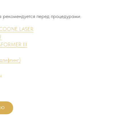
а рекомендуется перед процедурами:
 ICOONE LASER
U
AFORMER III
длифтинг)
ы
ИЮ