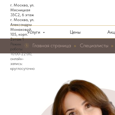
г. Москва, ул.
Мясницкая
35С2, 6 этаж
г. Москва, ул.
Александры
Монаховой,
Услуги
Цены
Ак
105, корп.
2этаж 1
Режим
Главная страница
»
Специалисты
»
работы:
10:00-22:00,
онлайн-
запись:
круглосуточно