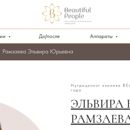
ции
До/после
Аппараты
Рамзаева Эльвира Юрьевна
Нутрициолог клиники
BEA
года
ЭЛЬВИРА
РАМЗАЕВ