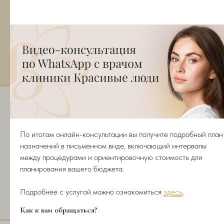
Безопасно
100% не инвазивная процедура -
КЛИНИЧЕСКИ ДОКАЗАНО
Какие проблемы решает?
— застой лимфы;
— жировые ловушки;
По итогам онлайн-консультации вы получите подробный план
назначений в письменном виде, включающий интервалы
— деформация контуров лица и тела;
между процедурами и ориентировочную стоимость для
планирования вашего бюджета.
— стресс;
— избавление от отёков;
Подробнее с услугой можно ознакомиться
здесь
.
— низкий метаболизм
Как к вам обращаться?