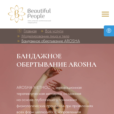
Главная
Все услуги
»
Моделирование лица и тела
»
Бандажное обертывание AROSH
A
»
БАНДАЖНОЕ
ОБЕРТЫВАНИЕ AROSHA
AROSHA METHOD — инновационная
терапевтическая методика, созданная
на основе глубочайшего понимания
физиологических процессов при проявлениях
всех форм целлюлита, и направленная