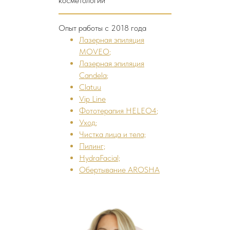
косметологии
Опыт работы с 2018 года
Лазерная эпиляция
MOVEO
;
Лазерная эпиляция
Candela
;
Clatuu
Vip Line
Фототерапия HELEO4
;
Уход;
Чистка лица и тела;
Пилинг;
HydraFacial;
Обертывание AROSHA