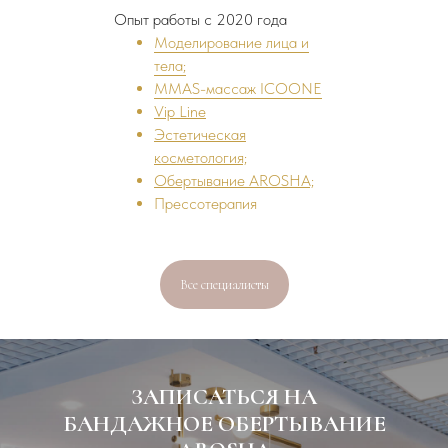
Опыт работы с 2020 года
Моделирование лица и
тела;
MMAS-массаж ICOONE
Vip Line
Эстетическая
косметология;
Обертывание AROSHA;
Прессотерапия
Все специалисты
ЗАПИСАТЬСЯ НА
БАНДАЖНОЕ ОБЕРТЫВАНИЕ