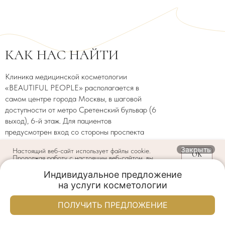
КАК НАС НАЙТИ
Клиника медицинской косметологии
«BEAUTIFUL PEOPLE» располагается в
самом центре города Москвы, в шаговой
доступности от метро Сретенский бульвар (6
выход), 6-й этаж. Для пациентов
предусмотрен вход со стороны проспекта
Академика Сахарова.
Закрыть
Настоящий веб-сайт использует файлы cookie.
OK
Продолжая работу с настоящим веб-сайтом, вы
подтверждаете свое согласие на обработку/
использование файлов cookie вашего браузера, в
Индивидуальное предложение

порядке предусмотренном
Политикой по cookies.
А
на услуги косметологии
так же соглашаетесь с условиями Политики в
Заказать
Акции
Написать нам
Меню
отношении обработки персональных данных и по
своей воле и в своем интересе даете согласие на
КОНТАКТЫ
ПОЛУЧИТЬ ПРЕДЛОЖЕНИЕ
Welcome-депозит 5000 ₽
обработку своих персональных данных на условиях,
предусмотренных
Политикой
.
Красивые люди Москва
Красивые люди Москва