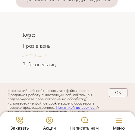
Курс:
1 раз в день
3-5 капельниц
ПРОТИВОПОКАЗАНИЯ
Настоящий веб-сайт использует файлы cookie.
OK
Продолжая работу с настоящим веб-сайтом, вы
подтверждаете свое согласие на обработку/
использование файлов cookie вашего браузера, в
порядке предусмотренном
Политикой по cookies.
А
так же соглашаетесь с условиями Политики в
острые нарушения функции печени
отношении обработки персональных данных и по
своей воле и в своем интересе даете согласие на
и/или почек;
обработку своих персональных данных на условиях,
Заказать
Акции
Написать нам
Меню
предусмотренных
Политикой
.
повышенная индивидуальная