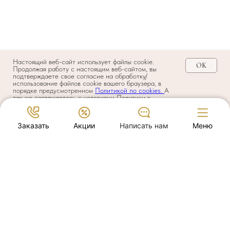
Настоящий веб-сайт использует файлы cookie.
OK
Продолжая работу с настоящим веб-сайтом, вы
подтверждаете свое согласие на обработку/
использование файлов cookie вашего браузера, в
порядке предусмотренном
Политикой по cookies.
А
так же соглашаетесь с условиями Политики в
отношении обработки персональных данных и по
своей воле и в своем интересе даете согласие на
обработку своих персональных данных на условиях,
Заказать
Акции
Написать нам
Меню
предусмотренных
Политикой
.
Welcome-депозит 5000 ₽
Красивые люди Москва
Акции