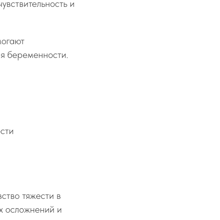
чувствительность и
могают
мя беременности.
ости
вство тяжести в
х осложнений и