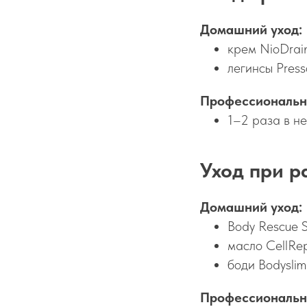
Домашний уход:
крем NioDrai
легинсы Pres
Профессиональн
1–2 раза в н
Уход при р
Домашний уход:
Body Rescue S
масло CellRep
боди Bodysli
Профессиональн