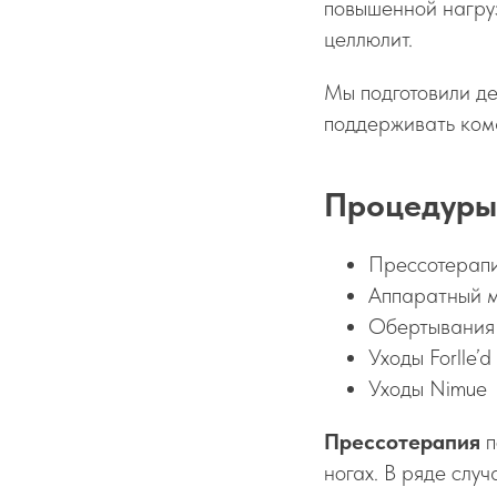
повышенной нагрузк
целлюлит.
Мы подготовили де
поддерживать комф
Процедуры
Прессотерапи
Аппаратный м
Обертывания
Уходы Forlle’d
Уходы Nimue
Прессотерапия
п
ногах. В ряде слу