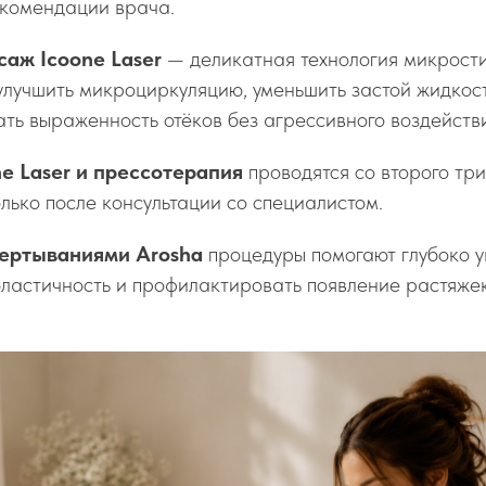
екомендации врача.
аж Icoone Laser
— деликатная технология микрости
улучшить микроциркуляцию, уменьшить застой жидкос
ать выраженность отёков без агрессивного воздейств
e Laser и прессотерапия
проводятся со второго тр
лько после консультации со специалистом.
бертываниями Arosha
процедуры помогают глубоко у
ластичность и профилактировать появление растяжек