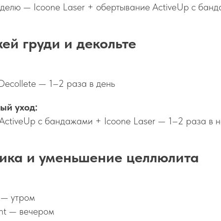
еделю — Icoone Laser + обертывание ActiveUp с бан
жей груди и декольте
Decollete — 1–2 раза в день
ый уход:
ActiveUp с бандажами + Icoone Laser — 1–2 раза в 
ика и уменьшение целлюлита
e — утром
ght — вечером