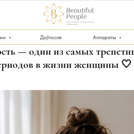
ции
До/после
Аппараты
сть — один из самых трепетн
ериодов в жизни женщины 🤍