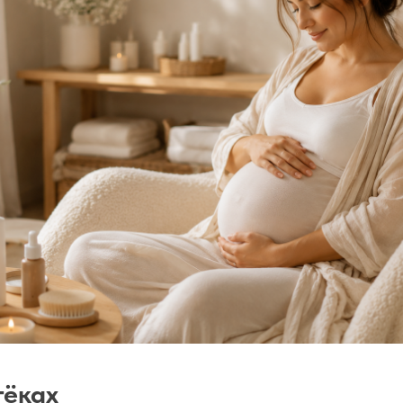
тёках