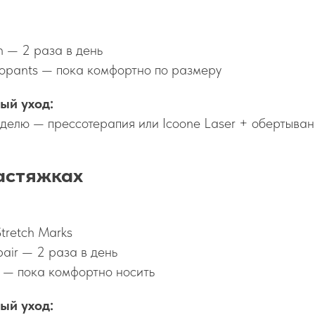
n — 2 раза в день
sopants — пока комфортно по размеру
ый уход:
еделю — прессотерапия или Icoone Laser + обертыва
астяжках
tretch Marks
air — 2 раза в день
m — пока комфортно носить
ый уход: