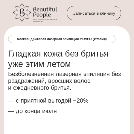
Записаться в клинику
Открытие клиники
Александритовая лазерная эпиляция MOVEO (Италия)
Приглашем в новую клинику
Гладкая кожа без бритья
Beautiful People Comfort
уже этим летом
Безболезненная лазерная эпиляция без
Воспользуйтесь специальными
раздражений, вросших волос
предложениями в честь открытия нового
и ежедневного бритья.
филиала.
— с приятной выгодой −20%
— Консультация косметолога и нутрициолога
— до конца июля
— Подарочный сертифкат на 1000 рублей