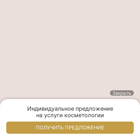
Закрыть
Индивидуальное предложение

на услуги косметологии
Заказать
Акции
Написать нам
Меню
ПОЛУЧИТЬ ПРЕДЛОЖЕНИЕ
Welcome-депозит 5000 ₽
Красивые люди Москва
Красивые люди Москва