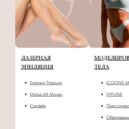
ЛАЗЕРНАЯ
МОДЕЛИРО
ЭПИЛЯЦИЯ
ТЕЛА
Soprano Titanium
ICOONE Ма
Motus AX Moveo
VIPLINE
Candela
Прессотер
Обертыван